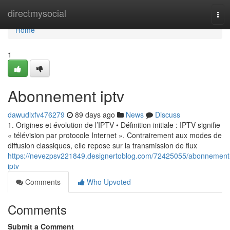
Home
directmysocial
Tog
navi
Home
1
Abonnement iptv
dawudlxfv476279
89 days ago
News
Discuss
1. Origines et évolution de l’IPTV • Définition initiale : IPTV signifie
« télévision par protocole Internet ». Contrairement aux modes de
diffusion classiques, elle repose sur la transmission de flux
https://nevezpsv221849.designertoblog.com/72425055/abonnement
iptv
Comments
Who Upvoted
Comments
Submit a Comment