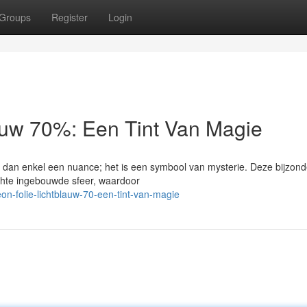
Groups
Register
Login
auw 70%: Een Tint Van Magie
dan enkel een nuance; het is een symbool van mysterie. Deze bijzond
hte ingebouwde sfeer, waardoor
n-folie-lichtblauw-70-een-tint-van-magie