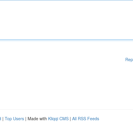
Rep
d
|
Top Users
| Made with
Kliqqi CMS
|
All RSS Feeds