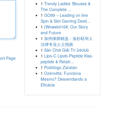
1
Trendy Ladies' Blouses &
The Complete ...
1
GO99 – Leading on line
Spin & Slot Gaming Desti...
1
{Wowslot168: Our Story
and Future
1
加州律师精选：洛杉矶华人
法律专业人士指南
1
Sân Chơi Giải Trí 24club
1
Lipo-C Lipob-Peptide Kiss-
ort Page
peptide & Retatr...
1
Podólogo Zaratan
1
Ozenvitta: Funciona
Mesmo? Desvendando a
Eficácia