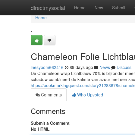
Home
directmysocial
Home
New
Submit
Home
1
Chameleon Folie Lichtbl
inesybom662416
89 days ago
News
Discuss
De Chameleon wrap Lichtblauw 70% is bijzonder meer 
schaduw combineert de kalmte van azuur met een zac
https://bookmarkingquest.com/story21283678/chameleo
Comments
Who Upvoted
Comments
Submit a Comment
No HTML