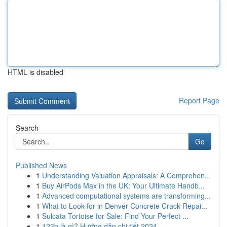
HTML is disabled
Report Page
Search
Go
Published News
1
Understanding Valuation Appraisals: A Comprehen...
1
Buy AirPods Max in the UK: Your Ultimate Handb...
1
Advanced computational systems are transforming...
1
What to Look for in Denver Concrete Crack Repai...
1
Sulcata Tortoise for Sale: Find Your Perfect ...
1
123b là gì? Hướng dẫn chi tiết 2024