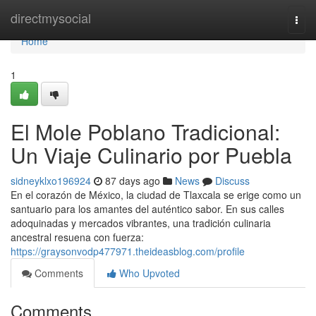
Home
directmysocial
Togg
navi
Home
1
El Mole Poblano Tradicional:
Un Viaje Culinario por Puebla
sidneyklxo196924
87 days ago
News
Discuss
En el corazón de México, la ciudad de Tlaxcala se erige como un
santuario para los amantes del auténtico sabor. En sus calles
adoquinadas y mercados vibrantes, una tradición culinaria
ancestral resuena con fuerza:
https://graysonvodp477971.theideasblog.com/profile
Comments
Who Upvoted
Comments