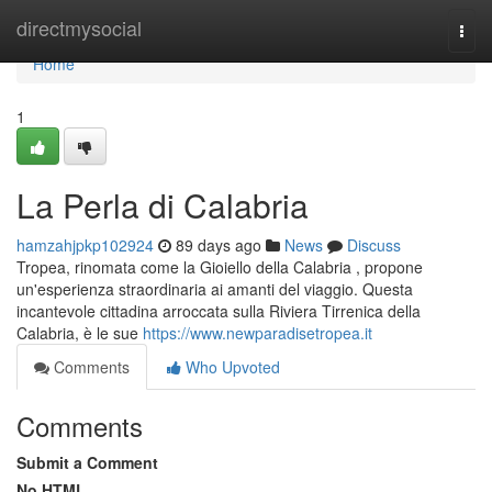
Home
directmysocial
Togg
navi
Home
1
La Perla di Calabria
hamzahjpkp102924
89 days ago
News
Discuss
Tropea, rinomata come la Gioiello della Calabria , propone
un'esperienza straordinaria ai amanti del viaggio. Questa
incantevole cittadina arroccata sulla Riviera Tirrenica della
Calabria, è le sue
https://www.newparadisetropea.it
Comments
Who Upvoted
Comments
Submit a Comment
No HTML