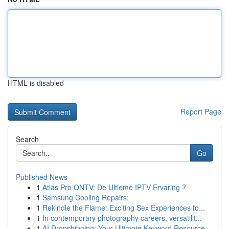
HTML is disabled
Report Page
Search
Go
Published News
1
Atlas Pro ONTV: De Ultieme IPTV Ervaring ?
1
Samsung Cooling Repairs:
1
Rekindle the Flame: Exciting Sex Experiences fo...
1
In contemporary photography careers, versatilit...
1
AI Dropshipping: Your Ultimate Keyword Resource