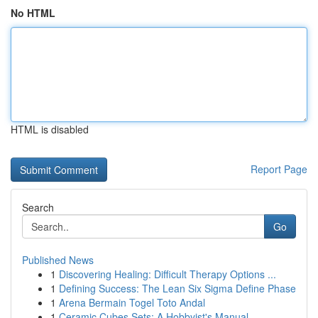
No HTML
HTML is disabled
Report Page
Search
Go
Published News
1
Discovering Healing: Difficult Therapy Options ...
1
Defining Success: The Lean Six Sigma Define Phase
1
Arena Bermain Togel Toto Andal
1
Ceramic Cubes Sets: A Hobbyist's Manual