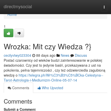
Home
directmysocial
Togg
navi
Home
1
Wrozka: Mit czy Wiedza ?}
cecilyvtwy023304
88 days ago
News
Discuss
Postać czarownicy od wieków budzi zainteresowanie w polskiej
świadomości. Czy jest to jedynie baśń, przekazywana z ust na
pokolenia, pełna tajemniczości , czy też odzwierciedla zagubioną
wiedzę o
https://telegra.ph/Wr%C3%B3%C5%BCka-Celestyna--
Tarot-Astrologia-i-Mediumizm-Online-05-07-14
Comments
Who Upvoted
Comments
Submit a Comment