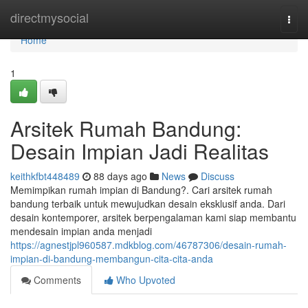
Home
directmysocial
Togg
navi
Home
1
Arsitek Rumah Bandung:
Desain Impian Jadi Realitas
keithkfbt448489
88 days ago
News
Discuss
Memimpikan rumah impian di Bandung?. Cari arsitek rumah
bandung terbaik untuk mewujudkan desain eksklusif anda. Dari
desain kontemporer, arsitek berpengalaman kami siap membantu
mendesain impian anda menjadi
https://agnestjpl960587.mdkblog.com/46787306/desain-rumah-
impian-di-bandung-membangun-cita-cita-anda
Comments
Who Upvoted