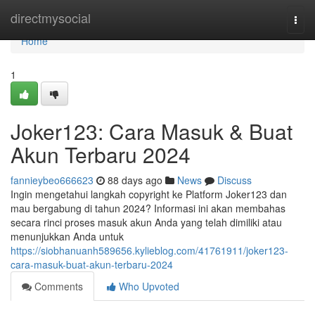
Home
directmysocial
Togg
navi
Home
1
Joker123: Cara Masuk & Buat
Akun Terbaru 2024
fannieybeo666623
88 days ago
News
Discuss
Ingin mengetahui langkah copyright ke Platform Joker123 dan
mau bergabung di tahun 2024? Informasi ini akan membahas
secara rinci proses masuk akun Anda yang telah dimiliki atau
menunjukkan Anda untuk
https://siobhanuanh589656.kylieblog.com/41761911/joker123-
cara-masuk-buat-akun-terbaru-2024
Comments
Who Upvoted