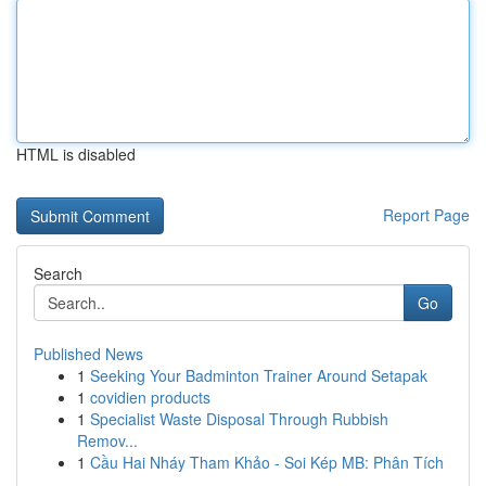
HTML is disabled
Report Page
Search
Go
Published News
1
Seeking Your Badminton Trainer Around Setapak
1
covidien products
1
Specialist Waste Disposal Through Rubbish
Remov...
1
Cầu Hai Nháy Tham Khảo - Soi Kép MB: Phân Tích
...