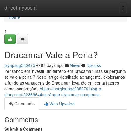
Home
directmysocial
Togg
navi
Home
1
Dracamar Vale a Pena?
jayapsgg540475
88 days ago
News
Discuss
Pensando em investir um terreno em Dracamar, mas se pergunta
se vale a pena ? Neste artigo detalhado abrangente, exploramos
a fundo as vantagens de Dracamar, levando em conta fatores
como localização ,
https://margieubqc685679.blog-a-
story.com/22869644/será-que-dracamar-compensa
Comments
Who Upvoted
Comments
Submit a Comment