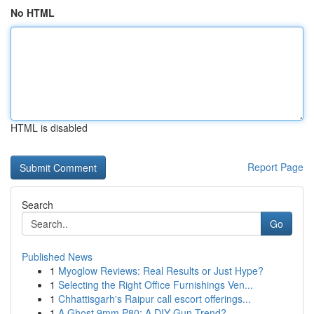
No HTML
HTML is disabled
Report Page
Search
Go
Published News
1
Myoglow Reviews: Real Results or Just Hype?
1
Selecting the Right Office Furnishings Ven...
1
Chhattisgarh's Raipur call escort offerings...
1
A Ghost 9mm P80: A DIY Gun Trend?