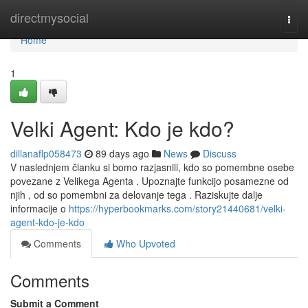
Home
directmysocial
Togg
navi
Home
1
Velki Agent: Kdo je kdo?
dillanaflp058473
89 days ago
News
Discuss
V naslednjem članku si bomo razjasnili, kdo so pomembne osebe
povezane z Velikega Agenta . Upoznajte funkcijo posamezne od
njih , od so pomembni za delovanje tega . Raziskujte dalje
informacije o
https://hyperbookmarks.com/story21440681/velki-
agent-kdo-je-kdo
Comments
Who Upvoted
Comments
Submit a Comment