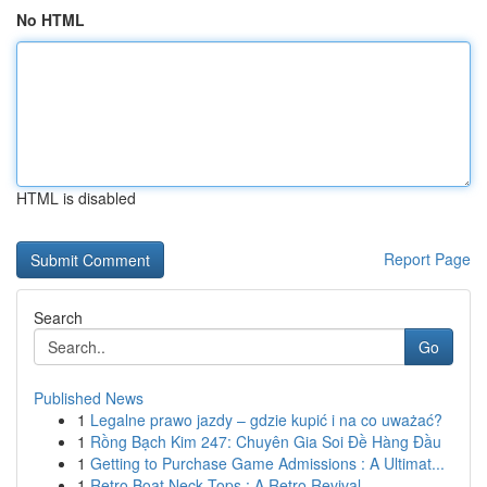
No HTML
HTML is disabled
Report Page
Search
Go
Published News
1
Legalne prawo jazdy – gdzie kupić i na co uważać?
1
Rồng Bạch Kim 247: Chuyên Gia Soi Đề Hàng Đầu
1
Getting to Purchase Game Admissions : A Ultimat...
1
Retro Boat Neck Tops : A Retro Revival