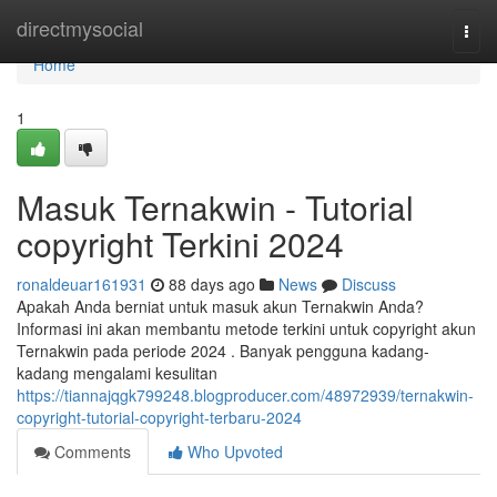
Home
directmysocial
Togg
navi
Home
1
Masuk Ternakwin - Tutorial
copyright Terkini 2024
ronaldeuar161931
88 days ago
News
Discuss
Apakah Anda berniat untuk masuk akun Ternakwin Anda?
Informasi ini akan membantu metode terkini untuk copyright akun
Ternakwin pada periode 2024 . Banyak pengguna kadang-
kadang mengalami kesulitan
https://tiannajqgk799248.blogproducer.com/48972939/ternakwin-
copyright-tutorial-copyright-terbaru-2024
Comments
Who Upvoted