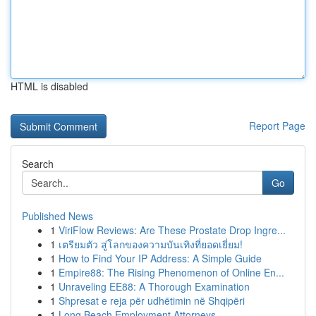
HTML is disabled
Report Page
Search
Go
Published News
1
ViriFlow Reviews: Are These Prostate Drop Ingre...
1
เตรียมตัว สู่โลกของความบันเทิงที่ยอดเยี่ยม!
1
How to Find Your IP Address: A Simple Guide
1
Empire88: The Rising Phenomenon of Online En...
1
Unraveling EE88: A Thorough Examination
1
Shpresat e reja për udhëtimin në Shqipëri
1
Long Beach Employment Attorneys