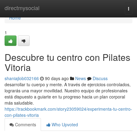
Home
directmysocial
Togg
navi
Home
1
Descubre tu centro con Pilates
Vitoria
shaniajlob032166
90 days ago
News
Discuss
desarrollar tu cuerpo y mente. A través de ejercicios controlados,
lograrás una mayor movilidad. Nuestro equipo de profesionales
está dispuesto a guiarte en tu progreso hacia un plan corporal
más saludable.
https://trackbookmark.com/story23059024/experimenta-tu-centro-
con-pilates-vitoria
Comments
Who Upvoted