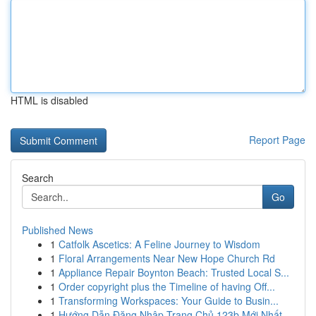
HTML is disabled
Report Page
Search
Go
Published News
1
Catfolk Ascetics: A Feline Journey to Wisdom
1
Floral Arrangements Near New Hope Church Rd
1
Appliance Repair Boynton Beach: Trusted Local S...
1
Order copyright plus the Timeline of having Off...
1
Transforming Workspaces: Your Guide to Busin...
1
Hướng Dẫn Đăng Nhập Trang Chủ 123b Mới Nhất