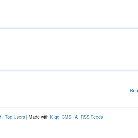
Rep
d
|
Top Users
| Made with
Kliqqi CMS
|
All RSS Feeds