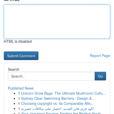
HTML is disabled
Report Page
Search
Go
Published News
1
Unicorn Grow Bags: The Ultimate Mushroom Cultu...
1
Sydney Clear Swimming Barriers : Design &...
1
Choosing copyright vs. Its Comparable Alte...
1
كود فري فاير الجديد: احصل على مكافآت حصرية!
1
Your Jamaican Escape: Finding the Perfect Vacat...