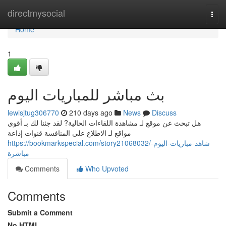
Home
directmysocial
Togg
navi
Home
1
بث مباشر للمباريات اليوم
lewisjtug306770
210 days ago
News
Discuss
هل تبحث عن موقع لـ مشاهدة اللقاءات الحالية? لقد جئنا لك بـ أقوى
مواقع لـ الاطلاع على المنافسة قنوات إذاعة
https://bookmarkspecial.com/story21068032/شاهد-مباريات-اليوم-
مباشرة
Comments
Who Upvoted
Comments
Submit a Comment
No HTML