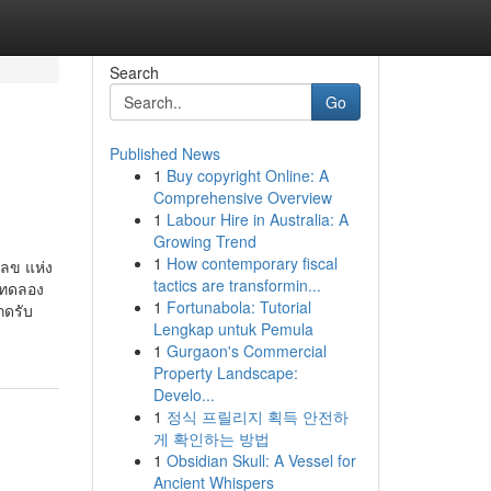
Search
Go
Published News
1
Buy copyright Online: A
Comprehensive Overview
1
Labour Hire in Australia: A
Growing Trend
1
How contemporary fiscal
เลข แห่ง
tactics are transformin...
ตทดลอง
1
Fortunabola: Tutorial
กดรับ
Lengkap untuk Pemula
1
Gurgaon's Commercial
Property Landscape:
Develo...
1
정식 프릴리지 획득 안전하
게 확인하는 방법
1
Obsidian Skull: A Vessel for
Ancient Whispers