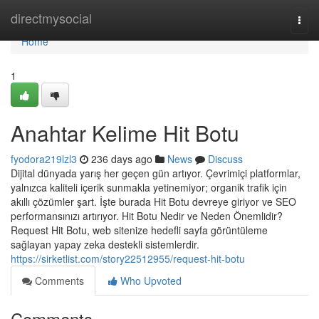
Home
directmysocial
Togg
navi
Home
1
Anahtar Kelime Hit Botu
fyodora219lzl3
236 days ago
News
Discuss
Dijital dünyada yarış her geçen gün artıyor. Çevrimiçi platformlar,
yalnızca kaliteli içerik sunmakla yetinemiyor; organik trafik için
akıllı çözümler şart. İşte burada Hit Botu devreye giriyor ve SEO
performansınızı artırıyor. Hit Botu Nedir ve Neden Önemlidir?
Request Hit Botu, web sitenize hedefli sayfa görüntüleme
sağlayan yapay zeka destekli sistemlerdir.
https://sirketlist.com/story22512955/request-hit-botu
Comments
Who Upvoted
Comments