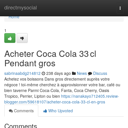
Home
directmysocial
Togg
navi
Home
1
Acheter Coca Cola 33 cl
Pendant gros
sabrinaabdg214812
238 days ago
News
Discuss
Achetez vos boissons Dans gros directement auprès votre
négoce ! toi-même cherchez à approvisionner votre bar, café ou
bien taverne Parmi Coca-Cola, Fanta, Coca Cherry, Oasis
Tropico, Perrier, Lipton ou bien
https://nanakayo712405.review-
blogger.com/59618107/acheter-coca-cola-33-cl-en-gros
Comments
Who Upvoted
Comments