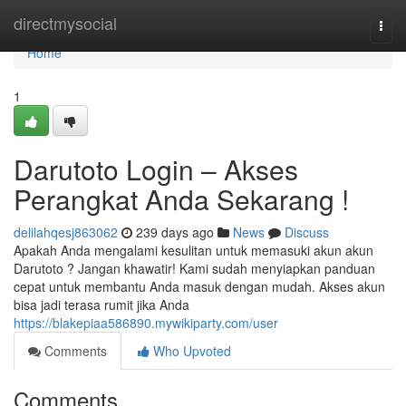
Home
directmysocial
Togg
navi
Home
1
Darutoto Login – Akses
Perangkat Anda Sekarang !
delilahqesj863062
239 days ago
News
Discuss
Apakah Anda mengalami kesulitan untuk memasuki akun akun
Darutoto ? Jangan khawatir! Kami sudah menyiapkan panduan
cepat untuk membantu Anda masuk dengan mudah. Akses akun
bisa jadi terasa rumit jika Anda
https://blakepiaa586890.mywikiparty.com/user
Comments
Who Upvoted
Comments