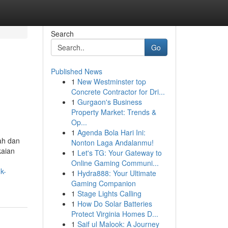
Search
Go
Published News
1
New Westminster top
Concrete Contractor for Dri...
1
Gurgaon's Business
Property Market: Trends &
Op...
1
Agenda Bola Hari Ini:
ah dan
Nonton Laga Andalanmu!
kaian
1
Let's TG: Your Gateway to
Online Gaming Communi...
k-
1
Hydra888: Your Ultimate
Gaming Companion
1
Stage Lights Calling
1
How Do Solar Batteries
Protect Virginia Homes D...
1
Saif ul Malook: A Journey