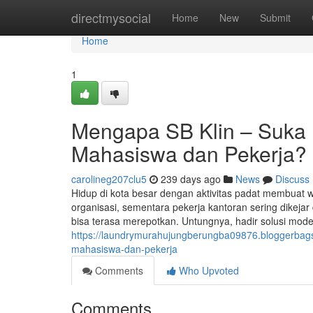
Home
directmysocial
Home
New
Submit
Home
1
Mengapa SB Klin – Suka 
Mahasiswa dan Pekerja?
carolineg207clu5
239 days ago
News
Discuss
Hidup di kota besar dengan aktivitas padat membuat 
organisasi, sementara pekerja kantoran sering dikejar
bisa terasa merepotkan. Untungnya, hadir solusi mode
https://laundrymurahujungberungba09876.bloggerbags
mahasiswa-dan-pekerja
Comments
Who Upvoted
Comments