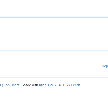
Rep
d
|
Top Users
| Made with
Kliqqi CMS
|
All RSS Feeds