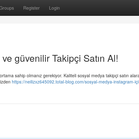
Groups
Register
Login
ve güvenilir Takipçi Satın Al!
 ortama sahip olmanız gerekiyor. Kaliteli sosyal medya takipçi satın ala
inizden
https://neilizxz645092.total-blog.com/sosyal-medya-instagram-içi