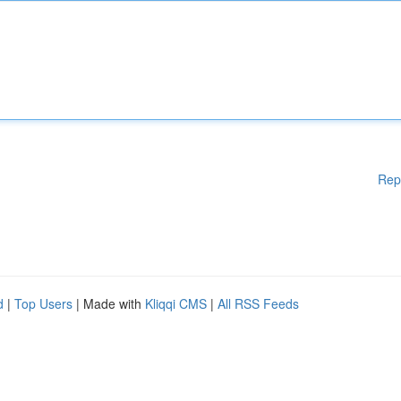
Rep
d
|
Top Users
| Made with
Kliqqi CMS
|
All RSS Feeds