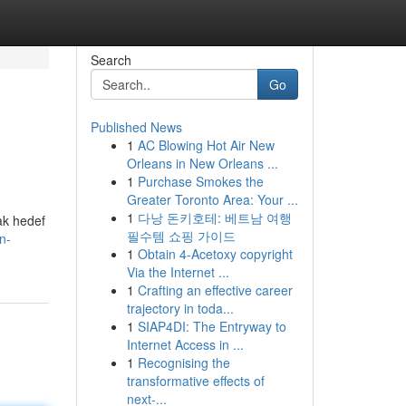
Search
Go
Published News
1
AC Blowing Hot Air New
Orleans in New Orleans ...
1
Purchase Smokes the
Greater Toronto Area: Your ...
1
다낭 돈키호테: 베트남 여행
rak hedef
필수템 쇼핑 가이드
n-
1
Obtain 4-Acetoxy copyright
Via the Internet ...
1
Crafting an effective career
trajectory in toda...
1
SIAP4DI: The Entryway to
Internet Access in ...
1
Recognising the
transformative effects of
next-...