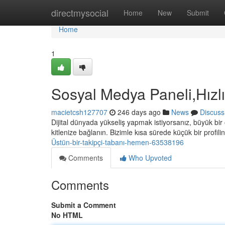
Home
directmysocial
Home
New
Submit
Home
1
Sosyal Medya Paneli,Hızlı 
macietcsh127707
246 days ago
News
Discuss
Dijital dünyada yükseliş yapmak istiyorsanız, büyük bir
kitlenize bağlanın. Bizimle kısa sürede küçük bir profil
Üstün-bir-takipçi-tabanı-hemen-63538196
Comments
Who Upvoted
Comments
Submit a Comment
No HTML