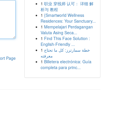
1
职业 穿线师 认可： 详细 解
析与 教程
1
{Smartworld Wellness
Residences: Your Sanctuary...
1
Mempelajari Perdagangan
Valuta Asing Seca...
1
Find This Face Solution :
English-Friendly ...
1
خطة سمارترز: كل ما تحتاج
معرفته
ort Page
1
Billetera electrónica: Guía
completa para princ...