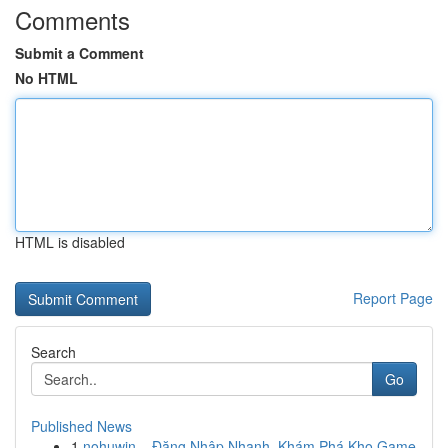
Comments
Submit a Comment
No HTML
HTML is disabled
Report Page
Search
Go
Published News
1
nohuwin – Đăng Nhập Nhanh, Khám Phá Kho Game