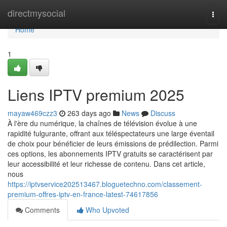
Home
directmysocial
Togg
navi
Home
1
Liens IPTV premium 2025
mayaw469czz3
263 days ago
News
Discuss
À l'ère du numérique, la chaînes de télévision évolue à une
rapidité fulgurante, offrant aux téléspectateurs une large éventail
de choix pour bénéficier de leurs émissions de prédilection. Parmi
ces options, les abonnements IPTV gratuits se caractérisent par
leur accessibilité et leur richesse de contenu. Dans cet article,
nous
https://iptvservice202513467.bloguetechno.com/classement-
premium-offres-iptv-en-france-latest-74617856
Comments
Who Upvoted