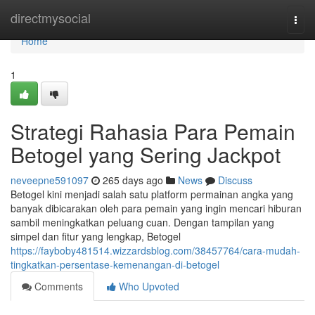
Home
directmysocial
Togg
navi
Home
1
Strategi Rahasia Para Pemain
Betogel yang Sering Jackpot
neveepne591097
265 days ago
News
Discuss
Betogel kini menjadi salah satu platform permainan angka yang
banyak dibicarakan oleh para pemain yang ingin mencari hiburan
sambil meningkatkan peluang cuan. Dengan tampilan yang
simpel dan fitur yang lengkap, Betogel
https://fayboby481514.wizzardsblog.com/38457764/cara-mudah-
tingkatkan-persentase-kemenangan-di-betogel
Comments
Who Upvoted