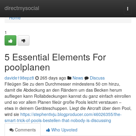
Home
directmysocial
Togg
navi
Home
1
5 Essential Elements For
poolplanen
davide198epz8
265 days ago
News
Discuss
Fileügen Sie zu dem Durchmesser mindestens 50 cm hinzu,
damit die Abdeckung an den Rändern um das Becken herum
aufliegen kann Rollabdeckungen kannst du ganz einfach einrollen
und so vor allem Planen fileür große Pools leicht verstauen –
etwa in deinem Geräteschuppen. Liegt die Aircraft über dem Pool,
wird sie
https://stephentivju.blogproducer.com/46026355/the-
smart-trick-of-pools-bestellen-that-nobody-is-discussing
Comments
Who Upvoted