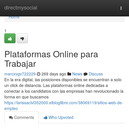
Home
directmysocial
Togg
navi
Home
1
Plataformas Online para
Trabajar
marcxvgv722229
269 days ago
News
Discuss
En la era digital, las posiciones disponibles se encuentran a solo
un click de distancia. Las plataformas online dedicadas a
conectar a los candidatos con las empresas han revolucionado la
forma en que buscamos
https://larissaclvl352000.elbloglibre.com/38069119/sitios-web-de-
empleo
Comments
Who Upvoted