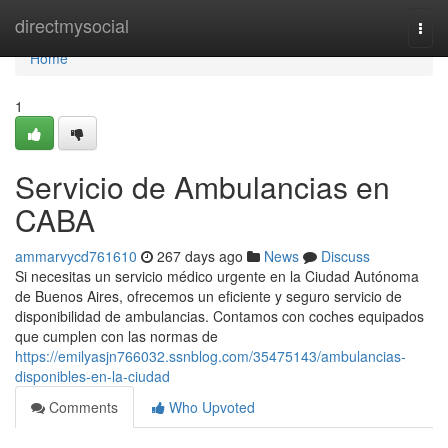
Home
directmysocial
Togg
navi
Home
1
Servicio de Ambulancias en
CABA
ammarvycd761610
267 days ago
News
Discuss
Si necesitas un servicio médico urgente en la Ciudad Autónoma
de Buenos Aires, ofrecemos un eficiente y seguro servicio de
disponibilidad de ambulancias. Contamos con coches equipados
que cumplen con las normas de
https://emilyasjn766032.ssnblog.com/35475143/ambulancias-
disponibles-en-la-ciudad
Comments
Who Upvoted