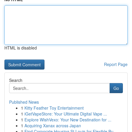
HTML is disabled
Report Page
Search
Go
Published News
1
Kitty Feather Toy Entertainment
1
iGetVapeStore: Your Ultimate Digital Vape ...
1
Explore WishVexo: Your New Destination for ...
1
Acquiring Xanax across Japan
1
Find Corporate Housing St Louis for Flexible Bu...