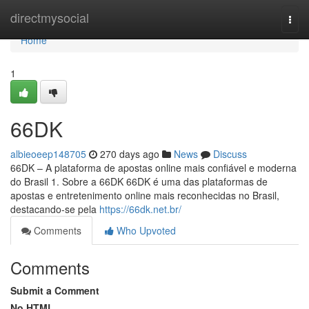
Home
directmysocial
Togg
navi
Home
1
66DK
albieoeep148705
270 days ago
News
Discuss
66DK – A plataforma de apostas online mais confiável e moderna
do Brasil 1. Sobre a 66DK 66DK é uma das plataformas de
apostas e entretenimento online mais reconhecidas no Brasil,
destacando-se pela
https://66dk.net.br/
Comments
Who Upvoted
Comments
Submit a Comment
No HTML