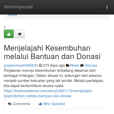
Home
directmysocial
Togg
navi
Home
1
Menjelajahi Kesembuhan
melalui Bantuan dan Donasi
graysonhusm992635
273 days ago
News
Discuss
Perjalanan menuju kesembuhan terkadang diwarnai oleh
berbagai rintangan. Dalam situasi ini, dukungan dari sesama
menjadi sumber kekuatan yang tak ternilai. Melalui partisipasi,
kita dapat berkontribusi secara nyata
https://bookmarkloves.com/story22851170/menjelajahi-
kesembuhan-melalui-bantuan-dan-donasi
Comments
Who Upvoted