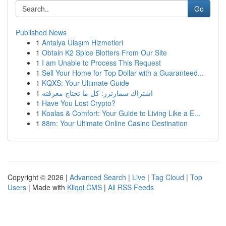
Go
Published News
1
Antalya Ulaşım Hizmetleri
1
Obtain K2 Spice Blotters From Our Site
1
I am Unable to Process This Request
1
Sell Your Home for Top Dollar with a Guaranteed...
1
KQXS: Your Ultimate Guide
1
اشتراك سمارترز: كل ما تحتاج معرفته
1
Have You Lost Crypto?
1
Koalas & Comfort: Your Guide to Living Like a E...
1
88m: Your Ultimate Online Casino Destination
Copyright © 2026 |
Advanced Search
|
Live
|
Tag Cloud
|
Top
Users
| Made with
Kliqqi CMS
|
All RSS Feeds