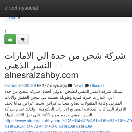
Home
directmysocial
Home
1
شركة شحن من جدة الي الامارات
- النسر الذهبي -
alnesralzahby.com
brandon7d30oil9
277 days ago
News
Discuss
تمتلك شركة النسر الذهبي للشحن الدولي أفضل شركة شحن من جدة
الي الامارات خبرة كبيرة وطويلة بعملية في شحن العفش والاثاث
المنزلي وكافة المنقولات بضائع معدات كراتين شنط أغراض هدايا تحف
للافراد الشركات المكاتب المصانع الادارات الحكومية ، ولذلك تقدم شركة
النسر الذهبي خصم مميز 20% على نقل الأثاث لدولة
https://www.alnesralzahby.com/%D8%B4%D8%B1%D9%83%D8%A9
%D8%B4%D8%AD%D9%86-%D9%85%D9%86-