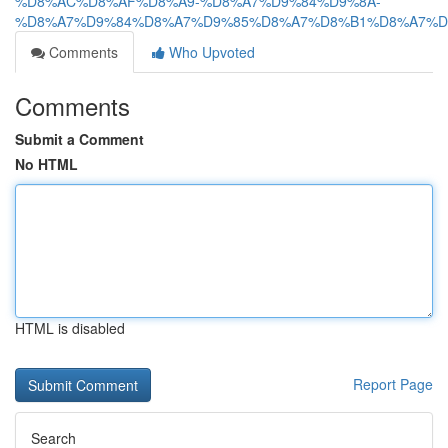
%D8%AC%D8%AF%D8%A9-%D8%A7%D9%84%D9%8A-
%D8%A7%D9%84%D8%A7%D9%85%D8%A7%D8%B1%D8%A7%D
Comments
Who Upvoted
Comments
Submit a Comment
No HTML
HTML is disabled
Report Page
Search