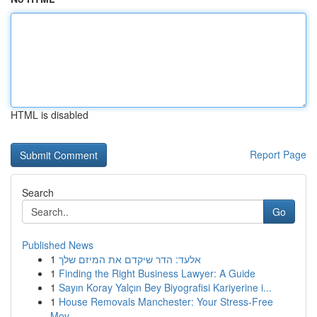
HTML is disabled
Report Page
Search
Go
Published News
1
אלעד: הדר שיקדם את המיזם שלך
1
Finding the Right Business Lawyer: A Guide
1
Sayın Koray Yalçın Bey Biyografisi Kariyerine i...
1
House Removals Manchester: Your Stress-Free
Mov...