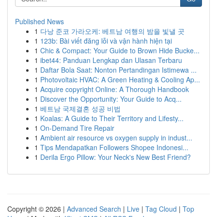
Published News
1
다낭 준코 가라오케: 베트남 여행의 밤을 빛낼 곳
1
123b: Bài viết đăng lỗi và vận hành hiện tại
1
Chic & Compact: Your Guide to Brown Hide Bucke...
1
ibet44: Panduan Lengkap dan Ulasan Terbaru
1
Daftar Bola Saat: Nonton Pertandingan Istimewa ...
1
Photovoltaic HVAC: A Green Heating & Cooling Ap...
1
Acquire copyright Online: A Thorough Handbook
1
Discover the Opportunity: Your Guide to Acq...
1
베트남 국제결혼 성공 비법
1
Koalas: A Guide to Their Territory and Lifesty...
1
On-Demand Tire Repair
1
Ambient air resource vs oxygen supply in indust...
1
Tips Mendapatkan Followers Shopee Indonesi...
1
Derila Ergo Pillow: Your Neck's New Best Friend?
Copyright © 2026 |
Advanced Search
|
Live
|
Tag Cloud
|
Top