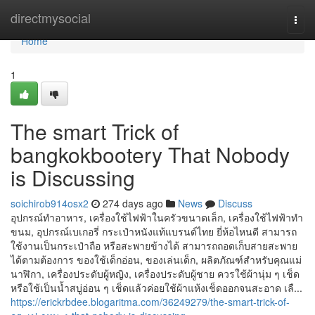
Home
directmysocial
Togg
navi
Home
1
The smart Trick of
bangkokbootery That Nobody
is Discussing
soichirob914osx2
274 days ago
News
Discuss
อุปกรณ์ทำอาหาร, เครื่องใช้ไฟฟ้าในครัวขนาดเล็ก, เครื่องใช้ไฟฟ้าทำ
ขนม, อุปกรณ์เบเกอรี่ กระเป๋าหนังแท้แบรนด์ไทย ยี่ห้อไหนดี สามารถ
ใช้งานเป็นกระเป๋าถือ หรือสะพายข้างได้ สามารถถอดเก็บสายสะพาย
ได้ตามต้องการ ของใช้เด็กอ่อน, ของเล่นเด็ก, ผลิตภัณฑ์สำหรับคุณแม่
นาฬิกา, เครื่องประดับผู้หญิง, เครื่องประดับผู้ชาย ควรใช้ผ้านุ่ม ๆ เช็ด
หรือใช้เป็นน้ำสบู่อ่อน ๆ เช็ดแล้วค่อยใช้ผ้าแห้งเช็ดออกจนสะอาด เลื...
https://erickrbdee.blogaritma.com/36249279/the-smart-trick-of-