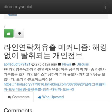
Home
directmysocial
Togg
navi
Home
1
라인연락처유출 메커니즘: 해킹
없이 탈취되는 개인정보
aoifeduqf579121
275 days ago
News
Discuss
## 라인영통녹화와 라인연락처유출: 이중 공격의 메커니즘 라인사
기수법은 초기 라인보이스피싱하며 피해 규모가 커지고 양상을 보
입니다. 초기 라인보이스피싱은
https://nikolasoryv179816.kylieblog.com/38766928/텔레그램협박
과-트위터몸캠-플랫폼별-범죄-패턴의-모든-것
Comments
Who Upvoted
Comments