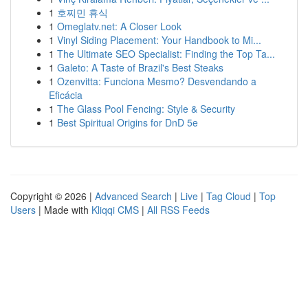
1
호찌민 휴식
1
Omeglatv.net: A Closer Look
1
Vinyl Siding Placement: Your Handbook to Mi...
1
The Ultimate SEO Specialist: Finding the Top Ta...
1
Galeto: A Taste of Brazil's Best Steaks
1
Ozenvitta: Funciona Mesmo? Desvendando a
Eficácia
1
The Glass Pool Fencing: Style & Security
1
Best Spiritual Origins for DnD 5e
Copyright © 2026 |
Advanced Search
|
Live
|
Tag Cloud
|
Top
Users
| Made with
Kliqqi CMS
|
All RSS Feeds