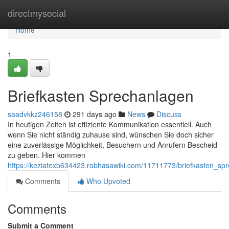
Home
directmysocial
Home
1
Briefkasten Sprechanlagen
saadvkkz246158
291 days ago
News
Discuss
In heutigen Zeiten ist effiziente Kommunikation essentiell. Auch
wenn Sie nicht ständig zuhause sind, wünschen Sie doch sicher
eine zuverlässige Möglichkeit, Besuchern und Anrufern Bescheid
zu geben. Hier kommen
https://keziatexb634423.robhasawiki.com/11711773/briefkasten_sp
Comments
Who Upvoted
Comments
Submit a Comment