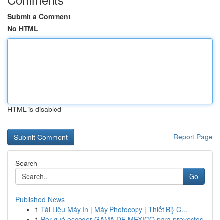
Submit a Comment
No HTML
HTML is disabled
Report Page
Search
Go
Published News
1
Tài Liệu Máy In | Máy Photocopy | Thiết Bị} C...
1
Por qué escoger GAMA DE MEXICO para proyectos