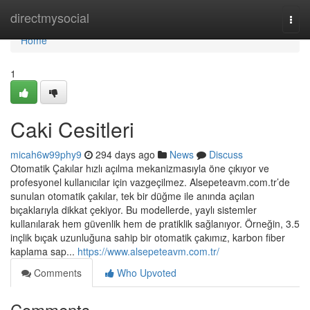
Home
directmysocial
Togg
navi
Home
1
Caki Cesitleri
micah6w99phy9
294 days ago
News
Discuss
Otomatik Çakılar hızlı açılma mekanizmasıyla öne çıkıyor ve
profesyonel kullanıcılar için vazgeçilmez. Alsepeteavm.com.tr’de
sunulan otomatik çakılar, tek bir düğme ile anında açılan
bıçaklarıyla dikkat çekiyor. Bu modellerde, yaylı sistemler
kullanılarak hem güvenlik hem de pratiklik sağlanıyor. Örneğin, 3.5
inçlik bıçak uzunluğuna sahip bir otomatik çakımız, karbon fiber
kaplama sap...
https://www.alsepeteavm.com.tr/
Comments
Who Upvoted
Comments