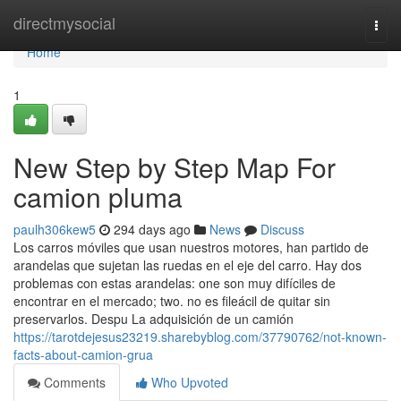
Home
directmysocial
Togg
navi
Home
1
New Step by Step Map For
camion pluma
paulh306kew5
294 days ago
News
Discuss
Los carros móviles que usan nuestros motores, han partido de
arandelas que sujetan las ruedas en el eje del carro. Hay dos
problemas con estas arandelas: one son muy difíciles de
encontrar en el mercado; two. no es fileácil de quitar sin
preservarlos. Despu La adquisición de un camión
https://tarotdejesus23219.sharebyblog.com/37790762/not-known-
facts-about-camion-grua
Comments
Who Upvoted