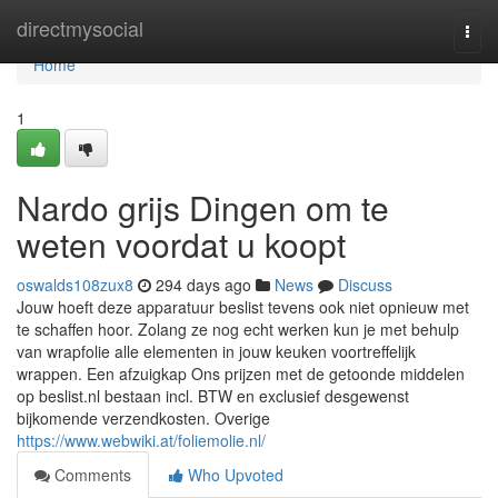
Home
directmysocial
Togg
navi
Home
1
Nardo grijs Dingen om te
weten voordat u koopt
oswalds108zux8
294 days ago
News
Discuss
Jouw hoeft deze apparatuur beslist tevens ook niet opnieuw met
te schaffen hoor. Zolang ze nog echt werken kun je met behulp
van wrapfolie alle elementen in jouw keuken voortreffelijk
wrappen. Een afzuigkap Ons prijzen met de getoonde middelen
op beslist.nl bestaan incl. BTW en exclusief desgewenst
bijkomende verzendkosten. Overige
https://www.webwiki.at/foliemolie.nl/
Comments
Who Upvoted