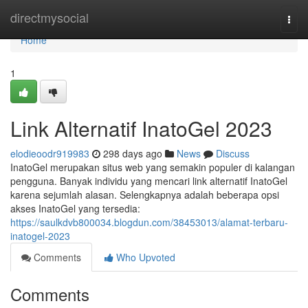
Home
directmysocial
Togg
navi
Home
1
Link Alternatif InatoGel 2023
elodieoodr919983
298 days ago
News
Discuss
InatoGel merupakan situs web yang semakin populer di kalangan
pengguna. Banyak individu yang mencari link alternatif InatoGel
karena sejumlah alasan. Selengkapnya adalah beberapa opsi
akses InatoGel yang tersedia:
https://saulkdvb800034.blogdun.com/38453013/alamat-terbaru-
inatogel-2023
Comments
Who Upvoted
Comments