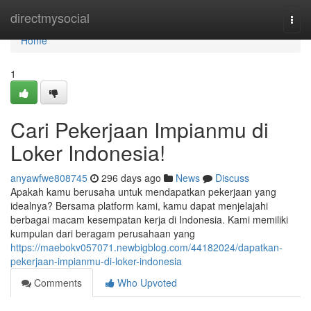
Home
directmysocial
Togg
navi
Home
1
Cari Pekerjaan Impianmu di
Loker Indonesia!
anyawfwe808745
296 days ago
News
Discuss
Apakah kamu berusaha untuk mendapatkan pekerjaan yang
idealnya? Bersama platform kami, kamu dapat menjelajahi
berbagai macam kesempatan kerja di Indonesia. Kami memiliki
kumpulan dari beragam perusahaan yang
https://maebokv057071.newbigblog.com/44182024/dapatkan-
pekerjaan-impianmu-di-loker-indonesia
Comments
Who Upvoted