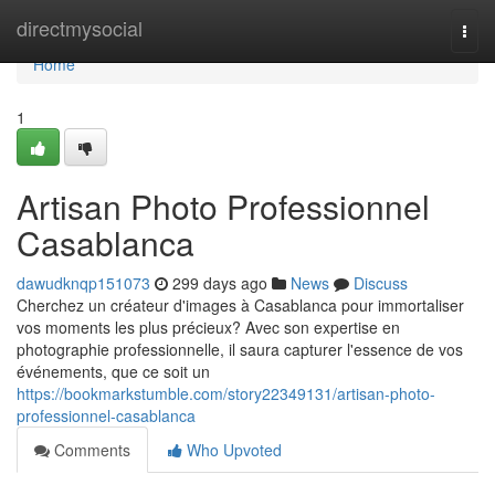
Home
directmysocial
Togg
navi
Home
1
Artisan Photo Professionnel
Casablanca
dawudknqp151073
299 days ago
News
Discuss
Cherchez un créateur d'images à Casablanca pour immortaliser
vos moments les plus précieux? Avec son expertise en
photographie professionnelle, il saura capturer l'essence de vos
événements, que ce soit un
https://bookmarkstumble.com/story22349131/artisan-photo-
professionnel-casablanca
Comments
Who Upvoted