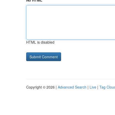
No HTML
HTML is disabled
Copyright © 2026 |
Advanced Search
|
Live
|
Tag Clou