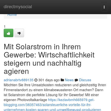
Home
directmysocial
Togg
navi
Home
1
Mit Solarstrom in Ihrem
Gewerbe: Wirtschaftlichkeit
steigern und nachhaltig
agieren
adrianabrtv889135
301 days ago
News
Discuss
Möchten Sie Ihre Umsatzkosten reduzieren und gleichzeitig Ihren
Firmenstandort zu einem klimabewussteren Ort machen? Dann
ist Solarstrom die perfekte Lösung für Ihr Gewerbe! Mit einer
eigenen Photovoltaikanlage
https://keziavbmh665979.get-
blogging.com/38357463/solarsteuerliche-vorteile-für-ihr-
unternehmen-kosten-sparen-und-umweltbewusst-produzieren