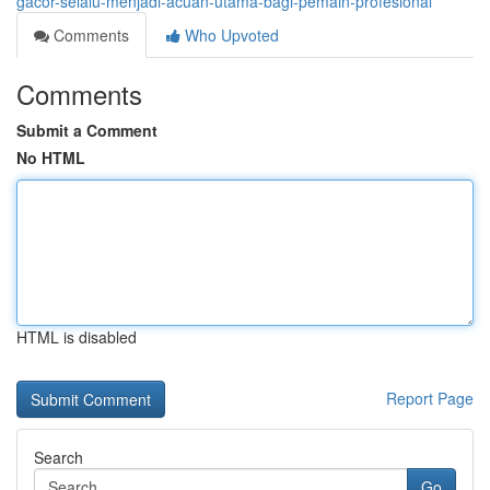
gacor-selalu-menjadi-acuan-utama-bagi-pemain-profesional
Comments
Who Upvoted
Comments
Submit a Comment
No HTML
HTML is disabled
Report Page
Search
Go