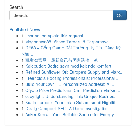
Search
Go
Published News
1
I cannot complete this request .
1
Megadewa88: Akses Terbaru & Terpercaya
1
DE88 – Cổng Game Đổi Thưởng Uy Tín, Đăng Ký
Nha...
1
凯发k8官网：最新资讯与优惠活动一览
1
Kølepuder: Bedre søvn med kølende komfort
1
Refined Sunflower Oil: Europe's Supply and Mark...
1
Freehold's Roofing Professionals: Professional ...
1
Build Your Own TL Personalized Address: A ...
1
Crypto Price Predictions: Can Prediction Market...
1
copyright: Understanding This Unique Busines...
1
Kuala Lumpur: Your Jalan Sultan Ismail Nightlif...
1
{Craig Campbell SEO: A Deep Investigation
1
Anker Kenya: Your Reliable Source for Energy