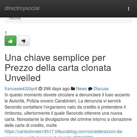
Home
directmysocial
Togg
navi
Home
1
Una chiave semplice per
Prezzo della carta clonata
Unveiled
francesw432iqx8
298 days ago
News
Discuss
In questo momento dovete circolare a denunciare il fuso accanto
le Autorità, Polizia ovvero Carabinieri. La denuncia vi servirà
Secondo contattare l'organismo nato da credito e pretendere il
rimborso, ulteriormente il quale Secondo ottenere una nuova
carta. Nonostante la divulgazione del crimine intorno a clonazione
delle carte di credito, molte
https://carteclonate18517.tribunablog.com/considerazioni-da-