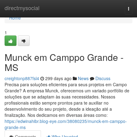
Home
directmysocial
Togg
navi
Home
1
Munck em Camppo Grande -
MS
creightonp887fsl4
299 days ago
News
Discuss
Precisa para soluções eficientes para seus projetos em Campo
Grande? A empresa Munck, oferecemos um variado portfólio de
soluções que se adaptam às suas necessidades. Nossos
profissionais estão sempre prontos para te auxiliar no
desenvolvimento do seu projeto, desde a ideação até a
finalização. Nos dedicamos em diversas áreas como:
https://edwinahibr.blog-eye.com/38080235/munck-em-camppo-
grande-ms
Comments
Who Upvoted