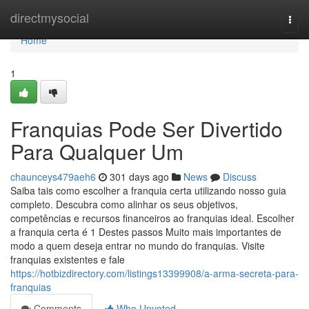
Home
directmysocial
Togg
navi
Home
1
Franquias Pode Ser Divertido
Para Qualquer Um
chaunceys479aeh6
301 days ago
News
Discuss
Saiba tais como escolher a franquia certa utilizando nosso guia
completo. Descubra como alinhar os seus objetivos,
competências e recursos financeiros ao franquias ideal. Escolher
a franquia certa é 1 Destes passos Muito mais importantes de
modo a quem deseja entrar no mundo do franquias. Visite
franquias existentes e fale
https://hotbizdirectory.com/listings13399908/a-arma-secreta-para-
franquias
Comments
Who Upvoted