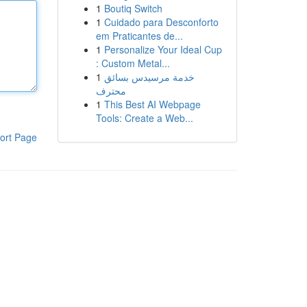
1
Boutiq Switch
1
Cuidado para Desconforto
em Praticantes de...
1
Personalize Your Ideal Cup
: Custom Metal...
1
خدمة مرسيدس بسائق
محترف
1
This Best AI Webpage
Tools: Create a Web...
ort Page