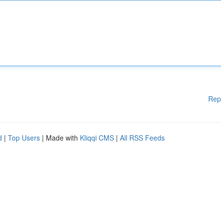
Rep
d
|
Top Users
| Made with
Kliqqi CMS
|
All RSS Feeds