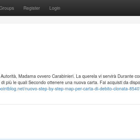
Groups
Register
Login
e Autorità, Madama ovvero Carabinieri. La querela vi servirà Durante co
 di più le quali Secondo ottenere una nuova carta. Fai acquisti da dispos
.pointblog.net/nuovo-step-by-step-map-per-carta-di-debito-clonata-854