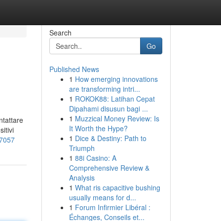
Search
Go
Published News
1
How emerging innovations
are transforming intri...
1
ROKOK88: Latihan Cepat
Dipahami disusun bagi ...
1
Muzzical Money Review: Is
ntattare
It Worth the Hype?
itivi
1
Dice & Destiny: Path to
07057
Triumph
1
88i Casino: A
Comprehensive Review &
Analysis
1
What ris capacitive bushing
usually means for d...
1
Forum Infirmier Libéral :
Échanges, Conseils et...