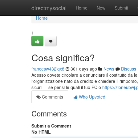
Home
directmysocial
Home
New
Submit
Home
1
Cosa significa?
francesw432iqx8
301 days ago
News
Discuss
Adesso dovete circolare a denunciare il costituito da l
l'organizzazione nato da credito e chiedere il rimborso,
sicuri — se pensi le quali il tuo PC o
https://zioneubwj
Comments
Who Upvoted
Comments
Submit a Comment
No HTML