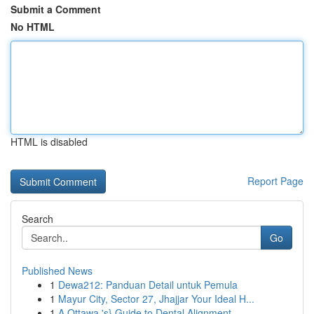
Submit a Comment
No HTML
HTML is disabled
Report Page
Search
Go
Published News
1
Dewa212: Panduan Detail untuk Pemula
1
Mayur City, Sector 27, Jhajjar Your Ideal H...
1
A Ottawa 's} Guide to Dental Alignment